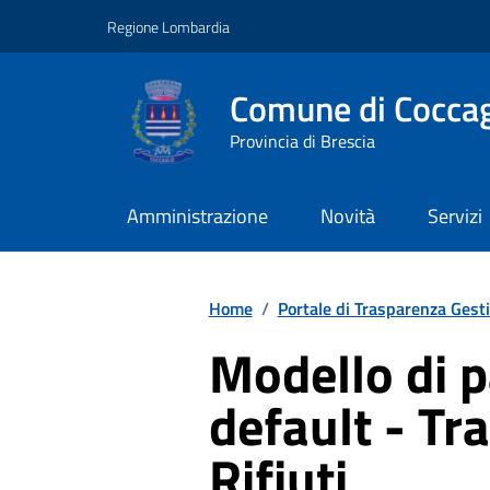
Vai ai contenuti
Vai al footer
Regione Lombardia
Comune di Coccag
Provincia di Brescia
Amministrazione
Novità
Servizi
Home
/
Portale di Trasparenza Gesti
Modello di p
default - Tr
Rifiuti