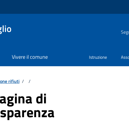
lio
Segu
Vivere il comune
Istruzione
Asso
one rifiuti
/
/
agina di
asparenza