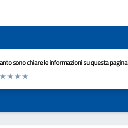
nto sono chiare le informazioni su questa pagina
a da 1 a 5 stelle la pagina
ta 1 stelle su 5
Valuta 2 stelle su 5
Valuta 3 stelle su 5
Valuta 4 stelle su 5
Valuta 5 stelle su 5