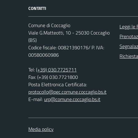
CONTATTI
Comune di Coccaglio
Leggi le
Viale G.Matteotti, 10 - 25030 Coccaglio
Prenota
(BS)
Segnalazi
Codice fiscale: 00821390176/ P. IVA:
00580060986
Richiesta
Tel:
(+39) 030.7725711
Fax: (+39) 030.7721800
Posta Elettronica Certificata:
protocollo@pec.comune.coccaglio.bs.it
E-mail:
urp@comune.coccaglio.bs.it
Media policy