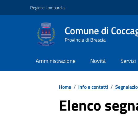
Vai ai contenuti
Vai al footer
Regione Lombardia
Comune di Coccag
Provincia di Brescia
Amministrazione
Novità
Servizi
Home
/
Info e contatti
/
Segnalazio
Elenco segn