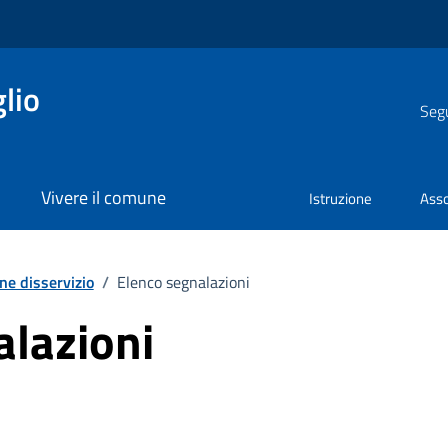
lio
Segu
Vivere il comune
Istruzione
Asso
ne disservizio
/
Elenco segnalazioni
alazioni