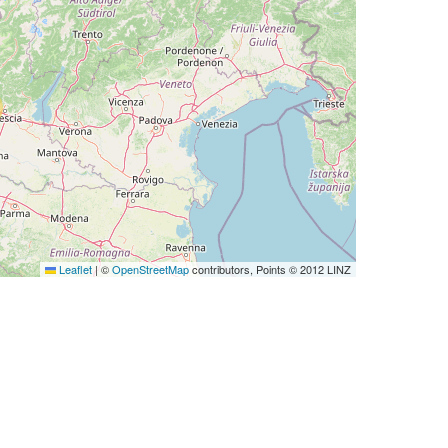
Leaflet
|
©
OpenStreetMap
contributors, Points © 2012 LINZ