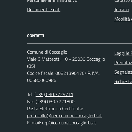
Personale amministrativo
Catasto e
Documenti e dati
Turismo
Mobilità 
CONTATTI
Comune di Coccaglio
Leggi le
Viale G.Matteotti, 10 - 25030 Coccaglio
Prenota
(BS)
Segnalazi
Codice fiscale: 00821390176/ P. IVA:
00580060986
Richiesta
Tel:
(+39) 030.7725711
Fax: (+39) 030.7721800
Posta Elettronica Certificata:
protocollo@pec.comune.coccaglio.bs.it
E-mail:
urp@comune.coccaglio.bs.it