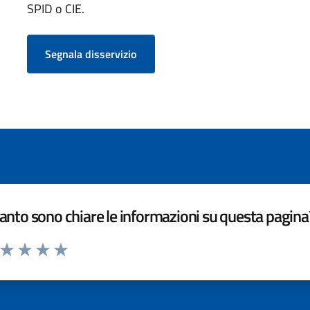
SPID o CIE.
Segnala disservizio
nto sono chiare le informazioni su questa pagina
a da 1 a 5 stelle la pagina
ta 1 stelle su 5
Valuta 2 stelle su 5
Valuta 3 stelle su 5
Valuta 4 stelle su 5
Valuta 5 stelle su 5