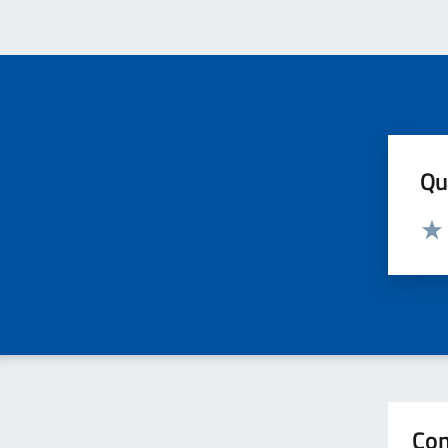
Qua
Valut
Valu
Con