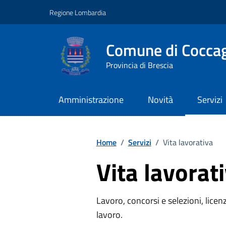
Vai ai contenuti
Vai al footer
Regione Lombardia
Comune di Coccag
Provincia di Brescia
Amministrazione
Novità
Servizi
Home
/
Servizi
/
Vita lavorativa
Vita lavorat
Lavoro, concorsi e selezioni, licenz
lavoro.