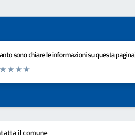
nto sono chiare le informazioni su questa pagina
a da 1 a 5 stelle la pagina
ta 1 stelle su 5
Valuta 2 stelle su 5
Valuta 3 stelle su 5
Valuta 4 stelle su 5
Valuta 5 stelle su 5
tatta il comune