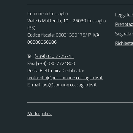
Comune di Coccaglio
Leggi le
Viale G.Matteotti, 10 - 25030 Coccaglio
Prenota
(BS)
Segnalazi
Codice fiscale: 00821390176/ P. IVA:
00580060986
Richiesta
Tel:
(+39) 030.7725711
Fax: (+39) 030.7721800
Posta Elettronica Certificata:
protocollo@pec.comune.coccaglio.bs.it
E-mail:
urp@comune.coccaglio.bs.it
Media policy