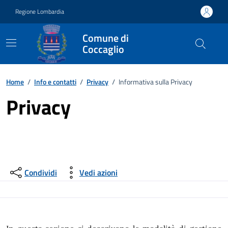
Vai ai contenuti
Vai al footer
Regione Lombardia
Comune di
Coccaglio
Home
/
Info e contatti
/
Privacy
/
Informativa sulla Privacy
Privacy
Condividi
Vedi azioni