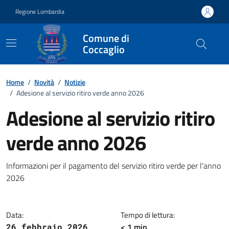
Vai ai contenuti
Vai al footer
Regione Lombardia
Comune di
Coccaglio
Home
/
Novità
/
Notizie
/
Adesione al servizio ritiro verde anno 2026
Adesione al servizio ritiro
verde anno 2026
Dettagli della notizia
Informazioni per il pagamento del servizio ritiro verde per l'anno
2026
Data:
Tempo di lettura:
< 1 min
26 febbraio 2026