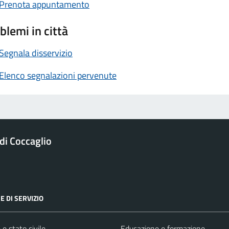
Prenota appuntamento
blemi in città
Segnala disservizio
Elenco segnalazioni pervenute
i Coccaglio
E DI SERVIZIO
e stato civile
Educazione e formazione