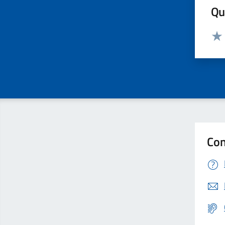
Qua
Valut
Valu
Con