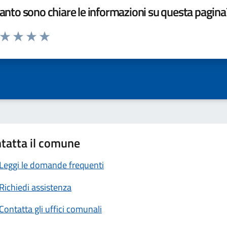
nto sono chiare le informazioni su questa pagina
a da 1 a 5 stelle la pagina
ta 1 stelle su 5
Valuta 2 stelle su 5
Valuta 3 stelle su 5
Valuta 4 stelle su 5
Valuta 5 stelle su 5
tatta il comune
Leggi le domande frequenti
Richiedi assistenza
Contatta gli uffici comunali