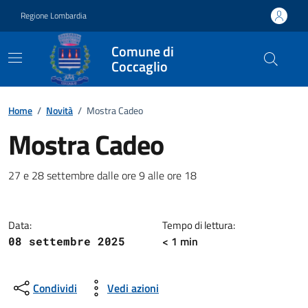
Vai ai contenuti
Vai al footer
Regione Lombardia
Comune di
Coccaglio
Home
/
Novità
/
Mostra Cadeo
Mostra Cadeo
Dettagli della notizia
27 e 28 settembre dalle ore 9 alle ore 18
Data:
Tempo di lettura:
< 1 min
08 settembre 2025
Condividi
Vedi azioni