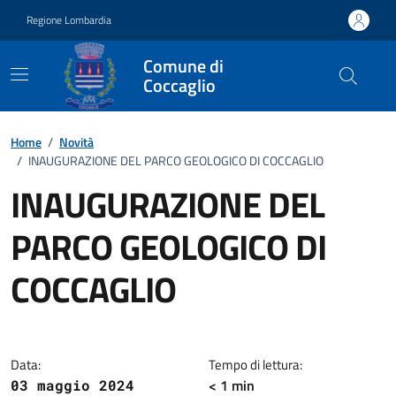
Vai ai contenuti
Vai al footer
Regione Lombardia
Comune di
Coccaglio
Home
/
Novità
/
INAUGURAZIONE DEL PARCO GEOLOGICO DI COCCAGLIO
INAUGURAZIONE DEL
PARCO GEOLOGICO DI
COCCAGLIO
Dettagli della notizia
Data:
Tempo di lettura:
< 1 min
03 maggio 2024