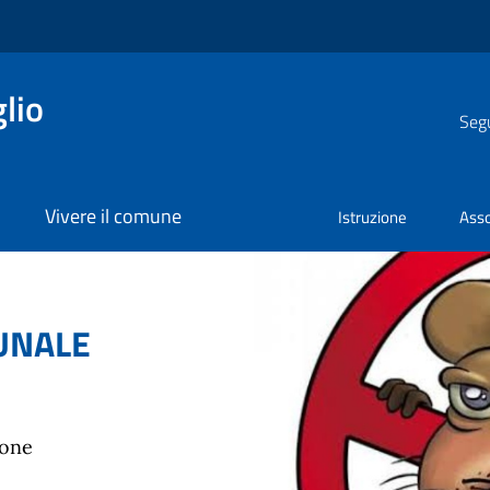
lio
Segu
Vivere il comune
Istruzione
Asso
UNALE
ione