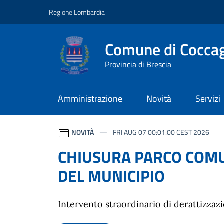
Vai ai contenuti
Vai al footer
Regione Lombardia
Comune di Coccag
Provincia di Brescia
Amministrazione
Novità
Servizi
Comune di Coccaglio
NOVITÀ
FRI AUG 07 00:01:00 CEST 2026
CHIUSURA PARCO COM
DEL MUNICIPIO
Intervento straordinario di derattizzaz