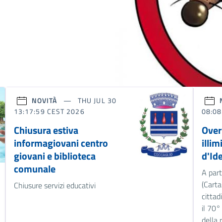
NOVITÀ
THU JUL 30
13:17:59 CEST 2026
08:08
Chiusura estiva
Over
informagiovani centro
illim
giovani e biblioteca
d'Ide
comunale
A part
(Carta
Chiusure servizi educativi
cittad
il 70
della r