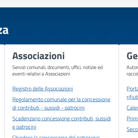
za
Associazioni
Ge
Servizi comunali, documenti, uffici, notizie ed
Autor
eventi relativi a Associazioni
racco
Registro delle Associazioni
Port
rifiut
Regolamento comunale per la concessione
di contributi - sussidi - patrocini
Calen
Scadenzario concessione contributi, sussidi
Prim
e patrocini
Seco
Chiedere la concessione del patrocinio