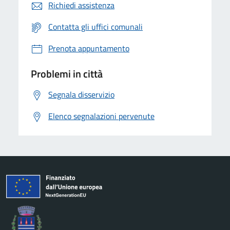
Richiedi assistenza
Contatta gli uffici comunali
Prenota appuntamento
Problemi in città
Segnala disservizio
Elenco segnalazioni pervenute