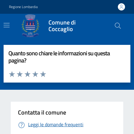
Vai ai contenuti
Vai al footer
Regione Lombardia
Comune di
Coccaglio
Quanto sono chiare le informazioni su questa
pagina?
Valuta da 1 a 5 stelle la pagina
Valuta 1 stelle su 5
Valuta 2 stelle su 5
Valuta 3 stelle su 5
Valuta 4 stelle su 5
Valuta 5 stelle su 5
Contatta il comune
Leggi le domande frequenti