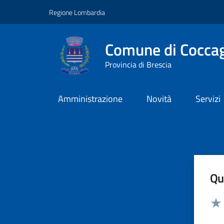
Vai ai contenuti
Vai al footer
Regione Lombardia
Comune di Coccag
Provincia di Brescia
Amministrazione
Novità
Servizi
Qua
Valut
Valu