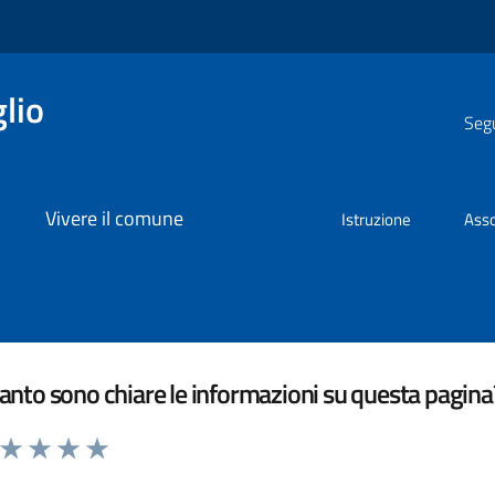
lio
Segu
Vivere il comune
Istruzione
Asso
nto sono chiare le informazioni su questa pagina
a da 1 a 5 stelle la pagina
ta 1 stelle su 5
Valuta 2 stelle su 5
Valuta 3 stelle su 5
Valuta 4 stelle su 5
Valuta 5 stelle su 5