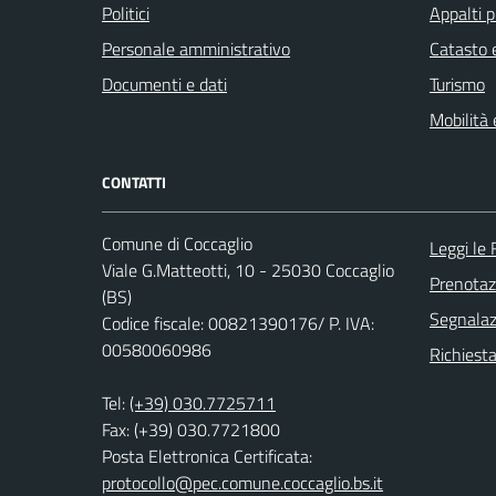
Politici
Appalti p
Personale amministrativo
Catasto e
Documenti e dati
Turismo
Mobilità 
CONTATTI
Comune di Coccaglio
Leggi le
Viale G.Matteotti, 10 - 25030 Coccaglio
Prenota
(BS)
Segnalazi
Codice fiscale: 00821390176/ P. IVA:
00580060986
Richiesta
Tel:
(+39) 030.7725711
Fax: (+39) 030.7721800
Posta Elettronica Certificata:
protocollo@pec.comune.coccaglio.bs.it