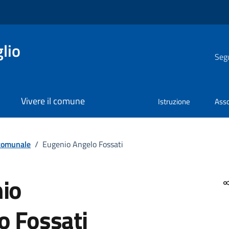
lio
Segu
Vivere il comune
Istruzione
Asso
 comunale
/
Eugenio Angelo Fossati
io
o Fossati