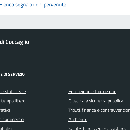
Elenco segnalazioni pervenute
i Coccaglio
E DI SERVIZIO
e stato civile
Educazione e formazione
e tempo libero
Giustizia e sicurezza pubblica
rativa
Tributi, finanze e contravvenzion
e commercio
Ambiente
ubblici
Salute, benessere e assistenza