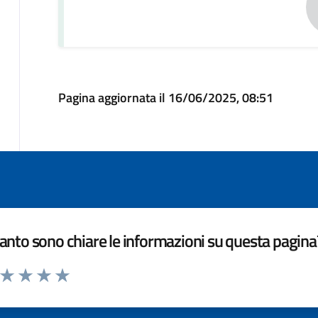
Pagina aggiornata il 16/06/2025, 08:51
nto sono chiare le informazioni su questa pagina
a da 1 a 5 stelle la pagina
ta 1 stelle su 5
Valuta 2 stelle su 5
Valuta 3 stelle su 5
Valuta 4 stelle su 5
Valuta 5 stelle su 5