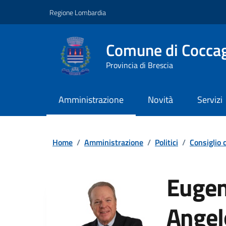
Vai ai contenuti
Vai al footer
Regione Lombardia
Comune di Coccag
Provincia di Brescia
Amministrazione
Novità
Servizi
Home
/
Amministrazione
/
Politici
/
Consiglio
Eugen
Angel