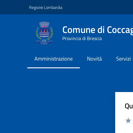
Vai ai contenuti
Vai al footer
Regione Lombardia
Comune di Coccag
Provincia di Brescia
Amministrazione
Novità
Servizi
Qua
Valut
Valu