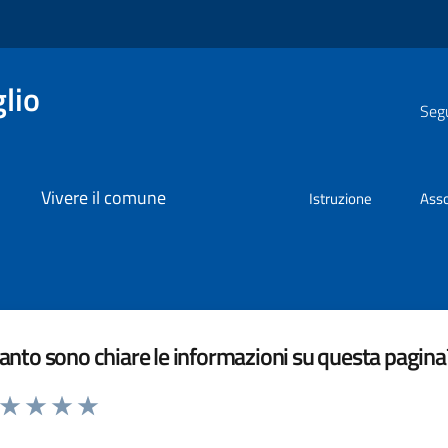
lio
Segu
Vivere il comune
Istruzione
Asso
nto sono chiare le informazioni su questa pagina
a da 1 a 5 stelle la pagina
ta 1 stelle su 5
Valuta 2 stelle su 5
Valuta 3 stelle su 5
Valuta 4 stelle su 5
Valuta 5 stelle su 5