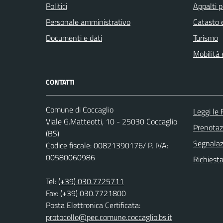
Politici
Appalti p
Personale amministrativo
Catasto e
Documenti e dati
Turismo
Mobilità 
CONTATTI
Comune di Coccaglio
Leggi le
Viale G.Matteotti, 10 - 25030 Coccaglio
Prenota
(BS)
Segnalazi
Codice fiscale: 00821390176/ P. IVA:
00580060986
Richiesta
Tel:
(+39) 030.7725711
Fax: (+39) 030.7721800
Posta Elettronica Certificata:
protocollo@pec.comune.coccaglio.bs.it