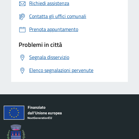
Richiedi assistenza
Contatta gli uffici comunali
Prenota appuntamento
Problemi in città
Segnala disservizio
Elenco segnalazioni pervenute