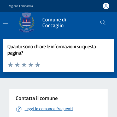
Vai ai contenuti
Vai al footer
Regione Lombardia
Comune di
Coccaglio
Quanto sono chiare le informazioni su questa
pagina?
Valuta da 1 a 5 stelle la pagina
Valuta 1 stelle su 5
Valuta 2 stelle su 5
Valuta 3 stelle su 5
Valuta 4 stelle su 5
Valuta 5 stelle su 5
Contatta il comune
Leggi le domande frequenti